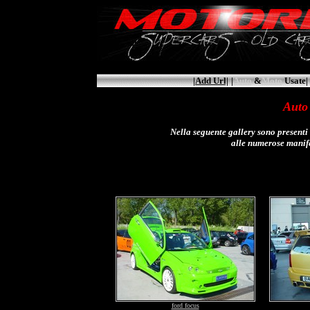
|Add Url|
|
Auto
&
Moto
Usate|
Auto
Nella seguente gallery sono presenti
alle numerose manife
ford focus