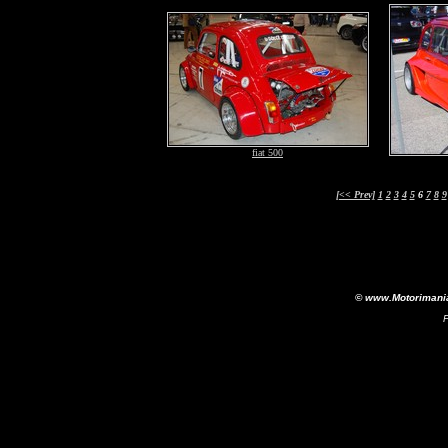
fiat 500
[<< Prev]
1
2
3
4
5
6
7
8
9
© www.Motorimania.
F