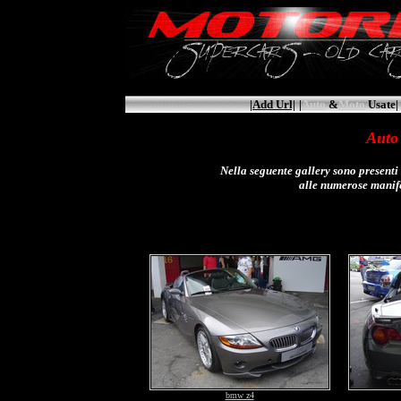
|Add Url|
|
Auto
&
Moto
Usate|
Auto
Nella seguente gallery sono presenti
alle numerose manife
bmw z4