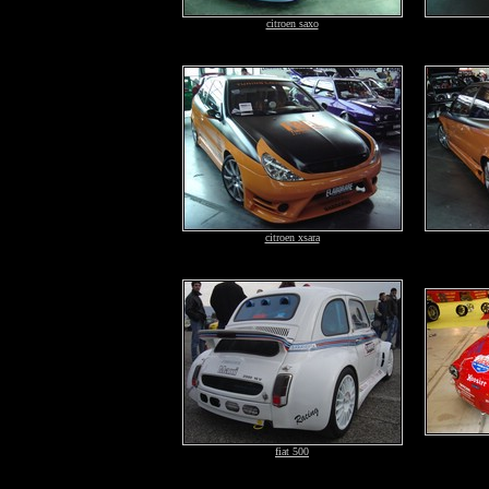
citroen saxo
citroen xsara
fiat 500