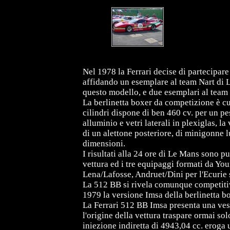
Nel 1978 la Ferrari decise di partecipar
affidando un esemplare al team Nart di Lu
questo modello, e due esemplari al tea
La berlinetta boxer da competizione è cu
cilindri dispone di ben 460 cv. per un pe
alluminio e vetri laterali in plexiglas, l
di un alettone posteriore, di minigonne l
dimensioni.
I risultati alla 24 ore di Le Mans sono pu
vettura ed i tre equipaggi formati da Yo
Lena/Lafosse, Andruet/Dini per l'Ecurie s
La 512 BB si rivela comunque competitiva
1979 la versione Imsa della berlinetta bo
La Ferrari 512 BB Imsa presenta una ve
l'origine della vettura traspare ormai solo
iniezione indiretta di 4943,04 cc. eroga