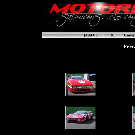
|Add Url|
|
Auto
&
Moto
Usate|
Ferr