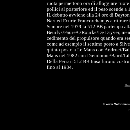
ruota permettono ora di alloggiare ruote 
pollici al posteriore ed il peso scende a
IL debutto avviene alla 24 ore di Dayton
Nart ed Ecurie Francorchamps a ritirare 
Sempre nel 1979 la 512 BB partecipa al
Beurlys/Faure/O'Rourke/De Dryver, mentre
cedimento del propulsore quando era sesto
come ad esempio il settimo posto a Silv
quinto posto a Le Mans con Andruet/Ball
Mans nel 1982 con Dieudonne/Baird/Lib
Della Ferrari 512 BB Imsa furono costrui
fino al 1984.
Hom
© www.Motorimania.
F