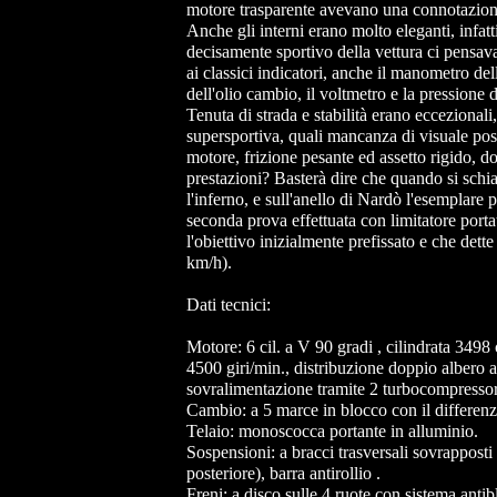
motore trasparente avevano una connotazion
Anche gli interni erano molto eleganti, infatti
decisamente sportivo della vettura ci pensav
ai classici indicatori, anche il manometro del
dell'olio cambio, il voltmetro e la pressione d
Tenuta di strada e stabilità erano eccezionali, m
supersportiva, quali mancanza di visuale post
motore, frizione pesante ed assetto rigido, 
prestazioni? Basterà dire che quando si schiac
l'inferno, e sull'anello di Nardò l'esemplare
seconda prova effettuata con limitatore porta
l'obiettivo inizialmente prefissato e che dett
km/h).
Dati tecnici:
Motore: 6 cil. a V 90 gradi , cilindrata 3498
4500 giri/min., distribuzione doppio albero a
sovralimentazione tramite 2 turbocompressor
Cambio: a 5 marce in blocco con il differenz
Telaio: monoscocca portante in alluminio.
Sospensioni: a bracci trasversali sovrapposti
posteriore), barra antirollio .
Freni: a disco sulle 4 ruote con sistema anti