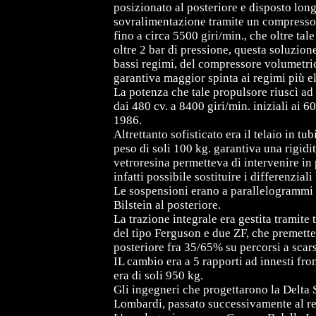
posizionato al posteriore e disposto lo
sovralimentazione tramite un compresso
fino a circa 5500 giri/min., che oltre ta
oltre 2 bar di pressione, questa soluzion
bassi regimi, del compressore volumetri
garantiva maggior spinta ai regimi più el
La potenza che tale propulsore riuscì ad
dai 480 cv. a 8400 giri/min. iniziali ai 
1986.
Altrettanto sofisticato era il telaio in t
peso di soli 100 kg. garantiva una rigidi
vetroresina permetteva di intervenire in 
infatti possibile sostituire i differenzia
Le sospensioni erano a parallelogrammi 
Bilstein al posteriore.
La trazione integrale era gestita tramite 
del tipo Ferguson e due ZF, che premettev
posteriore fra 35/65% su percorsi a scar
IL cambio era a 5 rapporti ad innesti fro
era di soli 950 kg.
Gli ingegneri che progettarono la Delta
Lombardi, passato successivamente al re