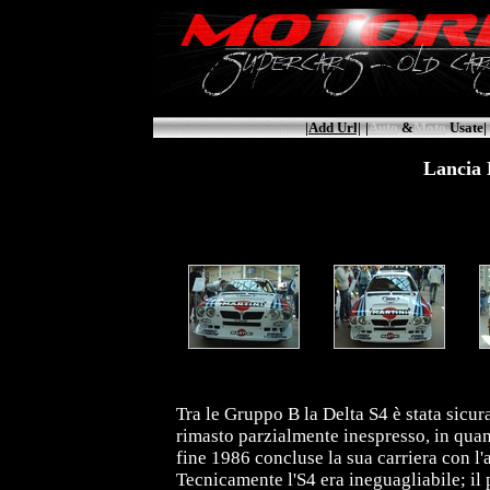
|Add Url|
|
Auto
&
Moto
Usate|
Lancia 
Tra le Gruppo B la Delta S4 è stata sicur
rimasto parzialmente inespresso, in quan
fine 1986 concluse la sua carriera con l
Tecnicamente l'S4 era ineguagliabile; il 