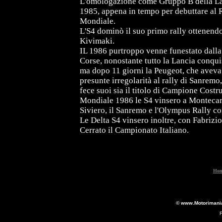
L'omologazione come Gruppo B della La
1985, appena in tempo per debuttare al 
Mondiale.
L'S4 dominò il suo primo rally ottenend
Kivimaki.
IL 1986 purtroppo venne funestato dalla
Corse, nonostante tutto la Lancia conqu
ma dopo 11 giorni la Peugeot, che aveva f
presunte irregolarità al rally di Sanremo
fece suoi sia il titolo di Campione Costr
Mondiale 1986 le S4 vinsero a Montecarl
Siviero, il Sanremo e l'Olympus Rally co
Le Delta S4 vinsero inoltre, con Fabriz
Cerrato il Campionato Italiano.
Hom
© www.Motorimania.
F