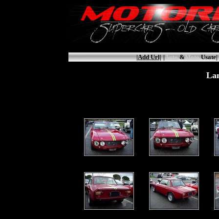
|Add Url|
|
Auto
&
Moto
Usate|
Lan