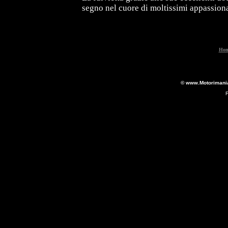
segno nel cuore di moltissimi appassiona
Hom
© www.Motorimania.
F