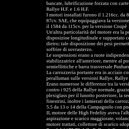
bancate, lubrificazione forzata con carter 
Rallye H.F. e 1.6 H.F.
I motori installati furono il 1.216cc. da 
87cv. SAE, che equipaggiava la versione 
il 1584 da 115cv. per la versione Coupè 
Un'altra particolarità del motore era la 
disposizioe longitudinale e supportato co
dietro; tale disposizione dei pesi permett
soffrire di sovrasterzo.
Le sospensioni erano a ruote indipendenti
stabilizzatrice all'anteriore, mentre al p
semiellittiche e barra trasversale Panhar
La carrozzeria portante era in acciaio co
peralluman sulle versioni Rallye, Rallye
Erano numerose le differenze tra la vers
contro i 925 della Rallye normale, grazie
plexiglass per il lunotto posteriore, la s
finestrini, inoltre i lamierati della carr
5.5 da 13 o 14 della Campagnolo con pn
IL motore delle High Fedelity aveva l'al
aspirazione e scarico maggiorate, volano
motore trattati, collettore di scarico sd