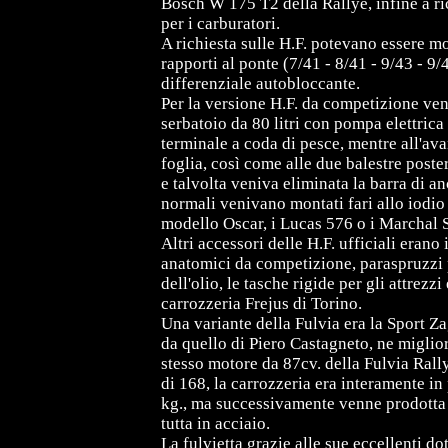
Bosch W 175 T2 della Rallye, infine a ri
per i carburatori.
A richiesta sulle H.F. potevano essere mo
rapporti al ponte (7/41 - 8/41 - 9/43 - 9/4
differenziale autobloccante.
Per la versione H.F. da competizione ven
serbatoio da 80 litri con pompa elettrica
terminale a coda di pesce, mentre all'ava
foglia, così come alle due balestre poste
e talvolta veniva eliminata la barra di a
normali venivano montati fari allo iodio
modello Oscar, i Lucas 576 o i Marchal S
Altri accessori delle H.F. ufficiali erano 
anatomici da competizione, paraspruzzi pe
dell'olio, le tasche rigide per gli attrezz
carrozzeria Frejus di Torino.
Una variante della Fulvia era la Sport 
da quello di Piero Castagneto, ne miglio
stesso motore da 87cv. della Fulvia Ral
di 168, la carrozzeria era interamente i
kg., ma successivamente venne prodotta c
tutta in acciaio.
La fulvietta grazie alle sue eccellenti dot